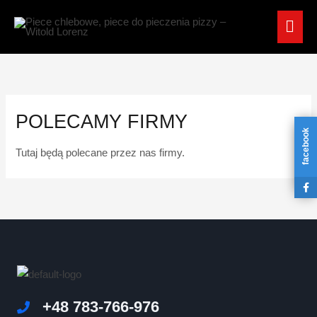
Przejdź
GŁ
do
treści
ME
POLECAMY FIRMY
facebook
Tutaj będą polecane przez nas firmy.
+48 783-766-976